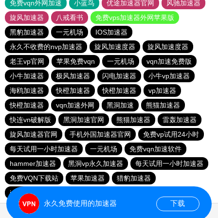
免费vqn外网加速
小蓝鸟
优途加速器官网
风驰加速器
旋风加速器
八戒看书
免费vps加速器外网苹果版
黑豹加速器
一元机场
IOS加速器
永久不收费的nvp加速器
旋风加速度器
旋风加速度器
老王vp官网
苹果免费vqn
一元机场
vqn加速免费版
小牛加速器
极风加速器
闪电加速器
小牛vp加速器
海鸥加速器
快橙加速器
快橙加速器
vp加速器
快橙加速器
vqn加速外网
黑洞加速
熊猫加速器
快连vn破解版
黑洞加速官网
熊猫加速器
雷轰加速器
旋风加速器官网
手机外国加速器官网
免费vp试用24小时
每天试用一小时加速器
一元机场
免费vqn加速软件
hammer加速器
黑洞vp永久加速器
每天试用一小时加速器
免费VQN下载站
苹果加速器
猎豹加速器
instagram免费加速器
西柚加速器
永久免费使用的加速器
下载