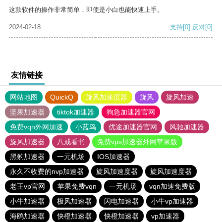
这款软件的操作非常简单，即使是小白也能快速上手。
2024-02-18
支持
[0]
反对
[0]
友情链接
网站地图
QuickQ
旋风加速度器
旋风
旋风加速
坚果加速器
tiktok加速器
狗急加速器官网
免费vqn外网加速
小蓝鸟
优途加速器官网
风驰加速器
旋风加速器
八戒看书
免费vps加速器外网苹果版
黑豹加速器
一元机场
IOS加速器
永久不收费的nvp加速器
旋风加速度器
旋风加速度器
老王vp官网
苹果免费vqn
一元机场
vqn加速免费版
小牛加速器
极风加速器
闪电加速器
小牛vp加速器
海鸥加速器
快橙加速器
快橙加速器
vp加速器