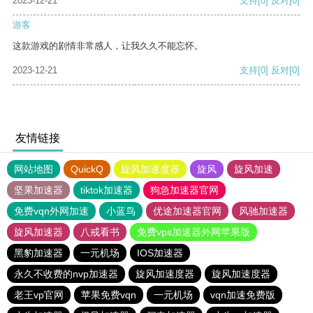
2023-12-21
支持
[0]
反对
[0]
游客
这款游戏的剧情非常感人，让我久久不能忘怀。
2023-12-21
支持
[0]
反对
[0]
友情链接
网站地图
QuickQ
旋风加速度器
旋风
旋风加速
坚果加速器
tiktok加速器
狗急加速器官网
免费vqn外网加速
小蓝鸟
优途加速器官网
风驰加速器
旋风加速器
八戒看书
免费vps加速器外网苹果版
黑豹加速器
一元机场
IOS加速器
永久不收费的nvp加速器
旋风加速度器
旋风加速度器
老王vp官网
苹果免费vqn
一元机场
vqn加速免费版