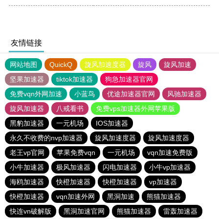
友情链接
网站地图
QuickQ
旋风加速度器
旋风
旋风加速
坚果加速器
tiktok加速器
狗急加速器官网
免费vqn外网加速
小蓝鸟
优途加速器官网
风驰加速器
旋风加速器
八戒看书
免费vps加速器外网苹果版
黑豹加速器
一元机场
IOS加速器
永久不收费的nvp加速器
旋风加速度器
旋风加速度器
老王vp官网
苹果免费vqn
一元机场
vqn加速免费版
小牛加速器
极风加速器
闪电加速器
小牛vp加速器
海鸥加速器
快橙加速器
快橙加速器
vp加速器
快橙加速器
vqn加速外网
黑洞加速
熊猫加速器
快连vn破解版
黑洞加速官网
熊猫加速器
雷轰加速器