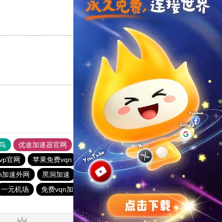
支持
[0]
反对
[0]
支持
[0]
反对
[0]
鸟
优途加速器官网
风驰加速器
旋风加速器
八戒看书
vp官网
苹果免费vqn
一元机场
vqn加速免费版
qn加速外网
黑洞加速
熊猫加速器
快连vn破解版
一元机场
免费vqn加速软件
hammer加速器